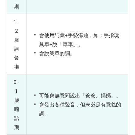
期
1 -
2
會使用詞彙+手勢溝通，如：手指玩
歲
具車+說「車車」。
詞
會說簡單的詞。
彙
期
0 -
1
可能會無意間說出「爸爸、媽媽」。
歲
會發出各種聲音，但未必是有意義的
喃
詞。
語
期